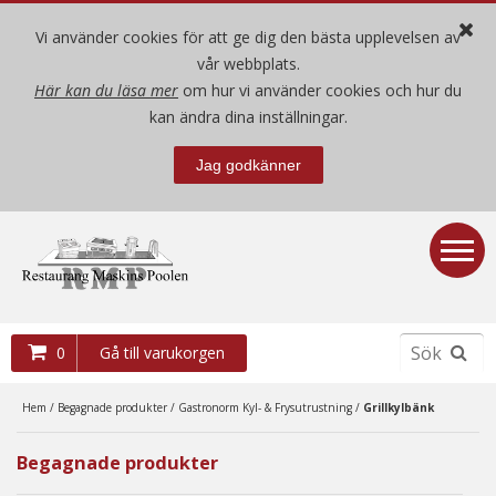
Vi använder cookies för att ge dig den bästa upplevelsen av
vår webbplats.
Här kan du läsa mer
om hur vi använder cookies och hur du
Hem
kan ändra dina inställningar.
Jag godkänner
Nya produkter
Begagnade produkter
Demo- / mäss-ex produkter
0
Gå till varukorgen
Villkor
Hem
/
Begagnade produkter
/
Gastronorm Kyl- & Frysutrustning
/
Grillkylbänk
Om oss
Begagnade produkter