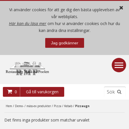
Vi använder cookies för att ge dig den bästa upplevelsen av
vår webbplats.
Här kan du läsa mer
om hur vi använder cookies och hur du
Hem
kan ändra dina inställningar.
Jag godkänner
Nya produkter
Begagnade produkter
Demo- / mäss-ex produkter
0
Gå till varukorgen
Villkor
Hem
/
Demo- / mäss-ex produkter
/
Pizza / Kebab
/
Pizzaugn
Om oss
Det finns inga produkter som matchar urvalet