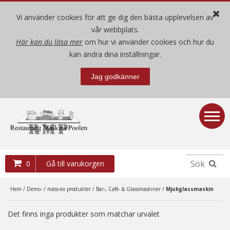
Vi använder cookies för att ge dig den bästa upplevelsen av
vår webbplats.
Här kan du läsa mer
om hur vi använder cookies och hur du
Hem
kan ändra dina inställningar.
Jag godkänner
Nya produkter
Begagnade produkter
Demo- / mäss-ex produkter
0
Gå till varukorgen
Villkor
Hem
/
Demo- / mäss-ex produkter
/
Bar-, Café- & Glassmaskiner
/
Mjukglassmaskin
Om oss
Det finns inga produkter som matchar urvalet