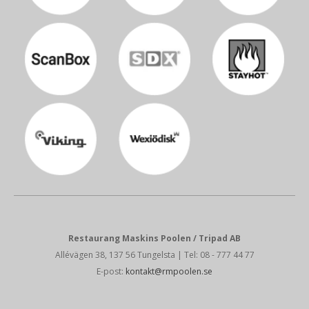
Restaurang Maskins Poolen / Tripad AB
Allévägen 38, 137 56 Tungelsta
| Tel: 08 - 777 44 77
E-post:
kontakt@rmpoolen.se