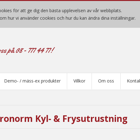
okies för att ge dig den bästa upplevelsen av vår webbplats.
om hur vi använder cookies och hur du kan ändra dina inställningar.
ss på 08 - 777 44 77!
Demo- / mäss-ex produkter
Villkor
Om oss
Konta
ronorm Kyl- & Frysutrustning