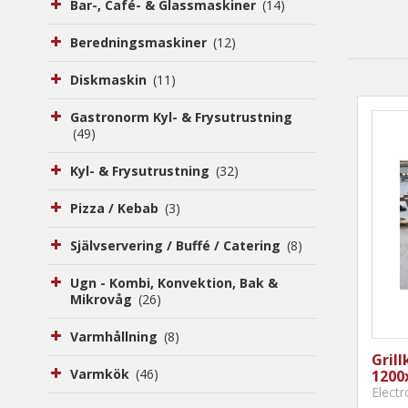
Bar-, Café- & Glassmaskiner
(14)
Beredningsmaskiner
(12)
Diskmaskin
(11)
Gastronorm Kyl- & Frysutrustning
(49)
Kyl- & Frysutrustning
(32)
Pizza / Kebab
(3)
Självservering / Buffé / Catering
(8)
Ugn - Kombi, Konvektion, Bak &
Mikrovåg
(26)
Varmhållning
(8)
Grill
Varmkök
(46)
1200
Elect