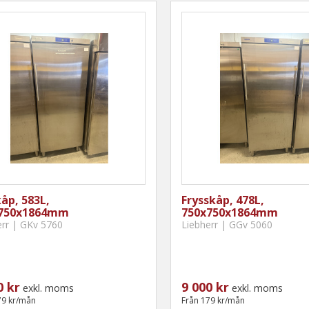
åp, 583L,
Frysskåp, 478L,
750x1864mm
750x750x1864mm
err | GKv 5760
Liebherr | GGv 5060
0 kr
9 000 kr
exkl. moms
exkl. moms
79 kr/mån
Från 179 kr/mån