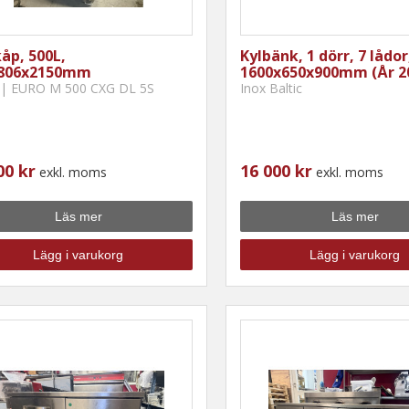
åp, 500L,
Kylbänk, 1 dörr, 7 lådor
806x2150mm
1600x650x900mm (År 2
| EURO M 500 CXG DL 5S
Inox Baltic
00 kr
16 000 kr
exkl. moms
exkl. moms
Läs mer
Läs mer
Lägg i varukorg
Lägg i varukorg