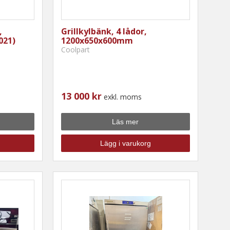
,
Grillkylbänk, 4 lådor,
021)
1200x650x600mm
Coolpart
13 000 kr
exkl. moms
Läs mer
Lägg i varukorg