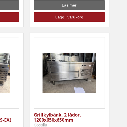
Läs mer
Lägg i varukorg
Grillkylbänk, 2 lådor,
S-EX)
1200x650x650mm
Costilla