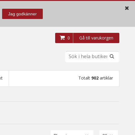
Jag godkänner
0
Gå till varukorgen
kt
Totalt
902
artiklar