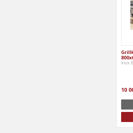
Grill
800x
Inox B
10 0