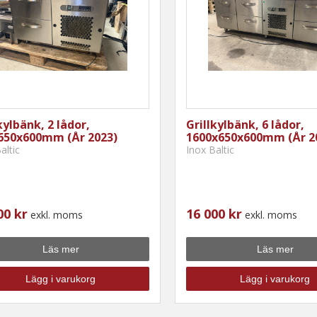
kylbänk, 2 lådor,
Grillkylbänk, 6 lådor,
650x600mm (År 2023)
1600x650x600mm (År 2
altic
Inox Baltic
00 kr
16 000 kr
exkl. moms
exkl. moms
Läs mer
Läs mer
Lägg i varukorg
Lägg i varukorg