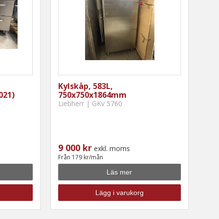
Kylskåp, 583L,
021)
750x750x1864mm
Liebherr | GKv 5760
9 000 kr
exkl. moms
Från 179 kr/mån
Läs mer
Lägg i varukorg