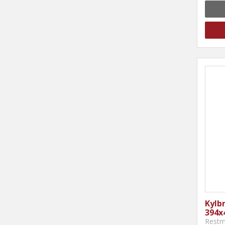
Kylbr
394
Restm