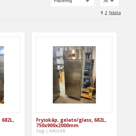
1
2
Nästa
 682L,
Frysskåp, gelato/glass, 682L,
750x900x2000mm
Sagi | KAGL6B