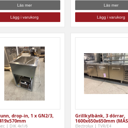
Läs mer
Läs mer
Lägg i varukorg
Lägg i varukorg
unn, drop-in, 1 x GN2/3,
Grillkylbänk, 3 dörrar,
x419x570mm
1600x650x650mm (MÄS
ec | DIK 4x1/6
Electrolux | TVR/E4