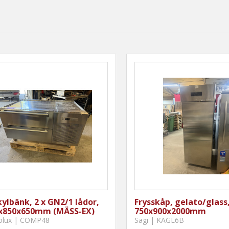
kylbänk, 2 x GN2/1 lådor,
Frysskåp, gelato/glass,
x850x650mm (MÄSS-EX)
750x900x2000mm
rolux | COMP48
Sagi | KAGL6B