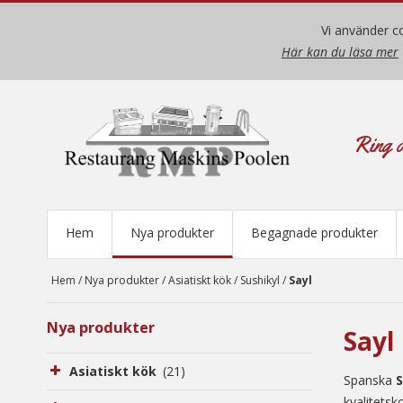
Vi använder co
Här kan du läsa mer
Ring o
Hem
Nya produkter
Begagnade produkter
Hem
/
Nya produkter
/
Asiatiskt kök
/
Sushikyl
/
Sayl
Nya produkter
Sayl
Asiatiskt kök
(21)
Spanska
S
kvalitetsk