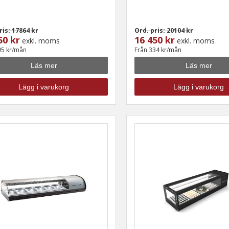
ris: 17864 kr
Ord. pris: 20104 kr
50 kr
16 450 kr
exkl. moms
exkl. moms
95 kr/mån
Från 334 kr/mån
Läs mer
Läs mer
Lägg i varukorg
Lägg i varukorg