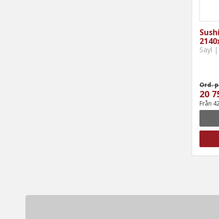
Sushi
2140
Sayl |
Ord. p
20 7
Från 4