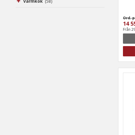
Varmkök
(58)
Ord. p
14 5
Från 2