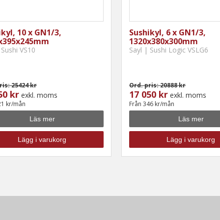
kyl, 10 x GN1/3,
Sushikyl, 6 x GN1/3,
x395x245mm
1320x380x300mm
 Sushi VS10
Sayl | Sushi Logic VSLG6
ris: 25424 kr
Ord. pris: 20888 kr
50 kr
17 050 kr
exkl. moms
exkl. moms
21 kr/mån
Från 346 kr/mån
Läs mer
Läs mer
Lägg i varukorg
Lägg i varukorg