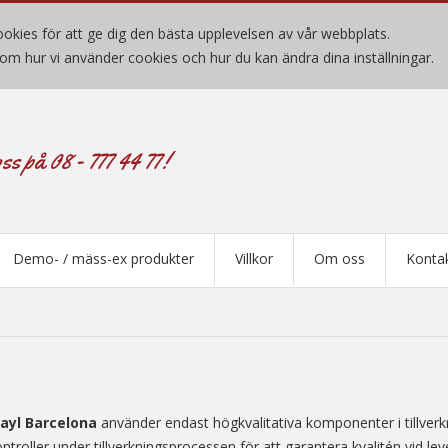
okies för att ge dig den bästa upplevelsen av vår webbplats.
om hur vi använder cookies och hur du kan ändra dina inställningar.
ss på 08 - 777 44 77!
Demo- / mäss-ex produkter
Villkor
Om oss
Konta
ayl Barcelona
använder endast högkvalitativa komponenter i tillverk
ontroller under tillverkningsprocessen för att garantera kvalitén vid 