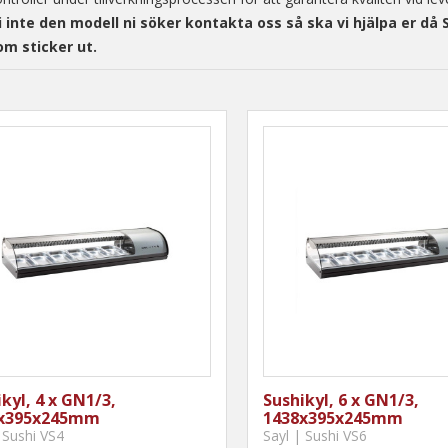
i inte den modell ni söker kontakta oss så ska vi hjälpa er då
om sticker ut.
kyl, 4 x GN1/3,
Sushikyl, 6 x GN1/3,
x395x245mm
1438x395x245mm
 Sushi VS4
Sayl | Sushi VS6