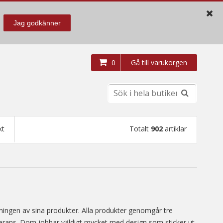
Jag godkänner
0
Gå till varukorgen
kt
Totalt
902
artiklar
ningen av sina produkter. Alla produkter genomgår tre
leverans. Dom jobbar väldigt mycket med design som sticker ut.