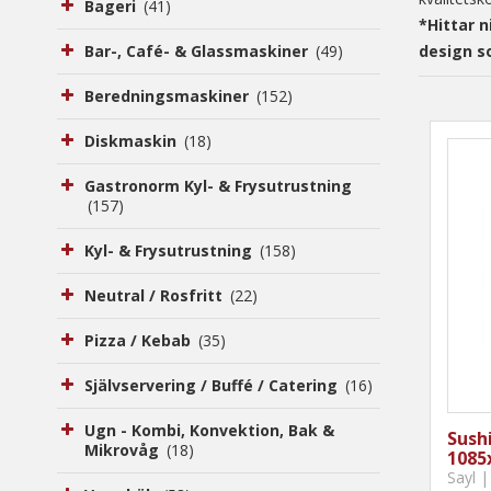
Bageri
(41)
*Hittar n
design s
Bar-, Café- & Glassmaskiner
(49)
Beredningsmaskiner
(152)
Diskmaskin
(18)
Gastronorm Kyl- & Frysutrustning
(157)
Kyl- & Frysutrustning
(158)
Neutral / Rosfritt
(22)
Pizza / Kebab
(35)
Självservering / Buffé / Catering
(16)
Ugn - Kombi, Konvektion, Bak &
Sushi
Mikrovåg
(18)
1085
Sayl |