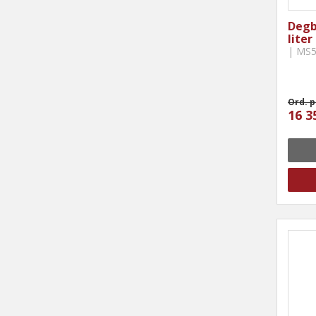
Degb
liter
| MS
Ord. p
16 3