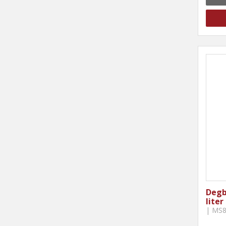
Degb
liter
| MS