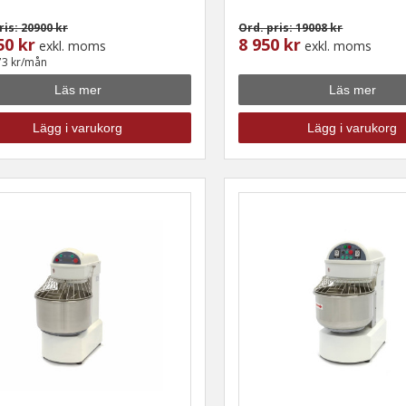
ris: 20900 kr
Ord. pris: 19008 kr
50 kr
8 950 kr
exkl. moms
exkl. moms
73 kr/mån
Läs mer
Läs mer
Lägg i varukorg
Lägg i varukorg