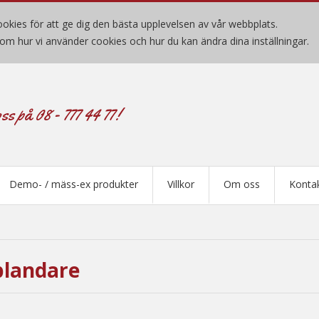
okies för att ge dig den bästa upplevelsen av vår webbplats.
om hur vi använder cookies och hur du kan ändra dina inställningar.
ss på 08 - 777 44 77!
Demo- / mäss-ex produkter
Villkor
Om oss
Konta
landare