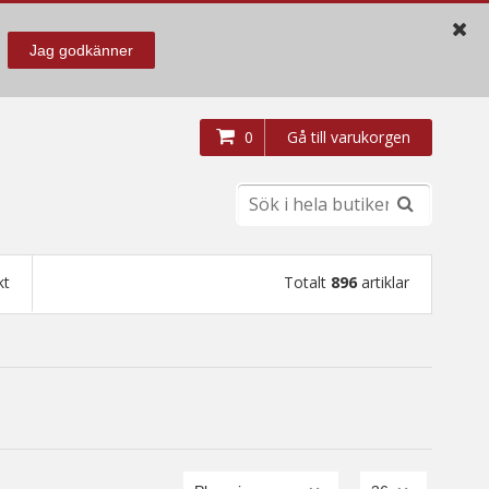
Jag godkänner
0
Gå till varukorgen
kt
Totalt
896
artiklar