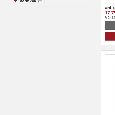
Varmkök
(58)
Ord. p
17 7
Från 3