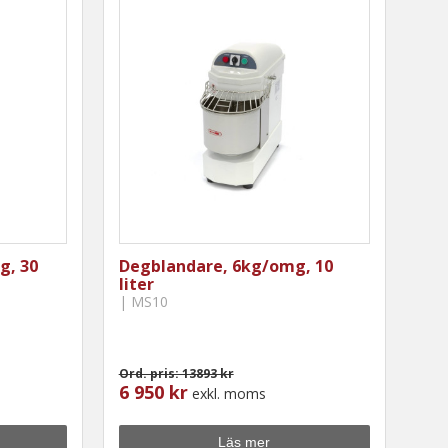
g, 30
Degblandare, 6kg/omg, 10
liter
| MS10
Ord. pris: 13893 kr
6 950 kr
exkl. moms
Läs mer