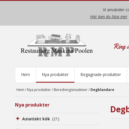
Vi använder co
Här kan du läsa mer
Ring o
Hem
Nya produkter
Begagnade produkter
Hem
/
Nya produkter
/
Beredningsmaskiner
/
Degblandare
Nya produkter
Degb
Asiatiskt kök
(21)