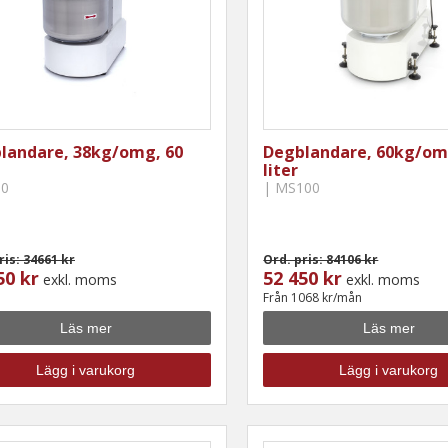
landare, 38kg/omg, 60
Degblandare, 60kg/om
liter
60
| MS100
ris: 34661 kr
Ord. pris: 84106 kr
50 kr
52 450 kr
exkl. moms
exkl. moms
Från 1068 kr/mån
Läs mer
Läs mer
Lägg i varukorg
Lägg i varukorg