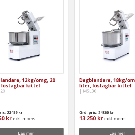
landare, 12kg/omg, 20
Degblandare, 18kg/om
, löstagbar kittel
liter, löstagbar kittel
L20
| MSL30
ris: 23459 kr
Ord. pris: 24860 kr
50 kr
13 250 kr
exkl. moms
exkl. moms
Läs mer
Läs mer