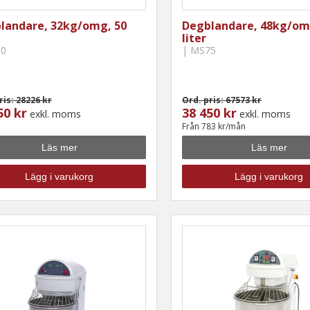
landare, 32kg/omg, 50
Degblandare, 48kg/om
liter
50
| MS75
ris: 28226 kr
Ord. pris: 67573 kr
50 kr
38 450 kr
exkl. moms
exkl. moms
Från 783 kr/mån
Läs mer
Läs mer
Lägg i varukorg
Lägg i varukorg