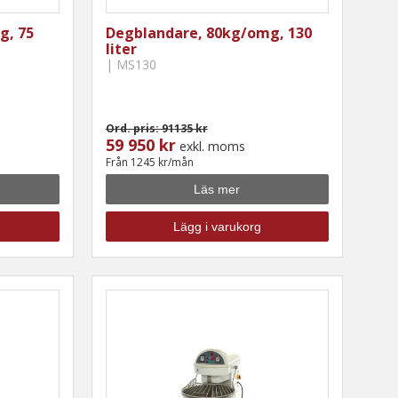
g, 75
Degblandare, 80kg/omg, 130
liter
| MS130
Ord. pris: 91135 kr
59 950 kr
exkl. moms
Från 1245 kr/mån
Läs mer
Lägg i varukorg