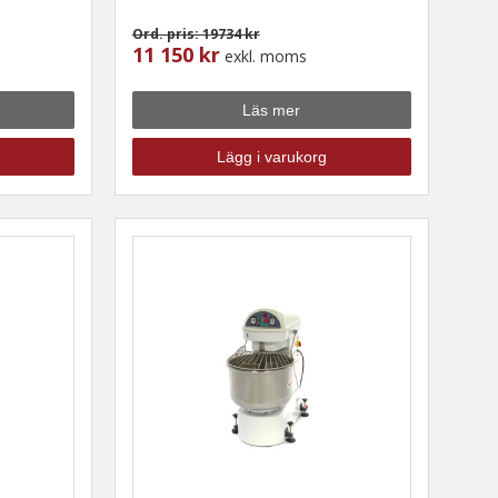
Ord. pris: 19734 kr
11 150 kr
exkl. moms
Läs mer
Lägg i varukorg