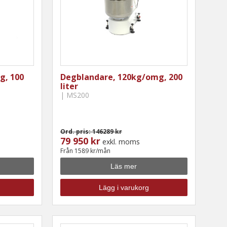
g, 100
Degblandare, 120kg/omg, 200
liter
| MS200
Ord. pris: 146289 kr
79 950 kr
exkl. moms
Från 1589 kr/mån
Läs mer
Lägg i varukorg