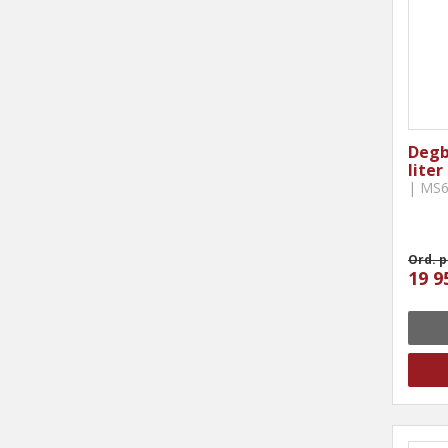
Degb
liter
| MS
Ord. p
19 9