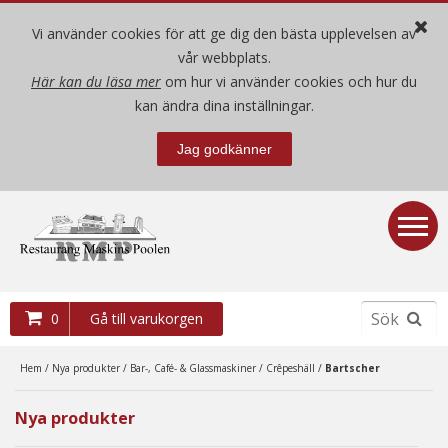
Vi använder cookies för att ge dig den bästa upplevelsen av
vår webbplats.
Här kan du läsa mer
om hur vi använder cookies och hur du
Hem
kan ändra dina inställningar.
Jag godkänner
Nya produkter
Begagnade produkter
Demo- / mäss-ex produkter
0
Gå till varukorgen
Villkor
Hem
/
Nya produkter
/
Bar-, Café- & Glassmaskiner
/
Crêpeshäll
/
Bartscher
Om oss
Nya produkter