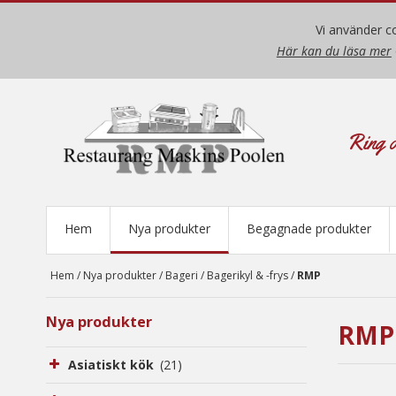
Vi använder co
Här kan du läsa mer
Ring o
Hem
Nya produkter
Begagnade produkter
Hem
/
Nya produkter
/
Bageri
/
Bagerikyl & -frys
/
RMP
Nya produkter
RMP
Asiatiskt kök
(21)