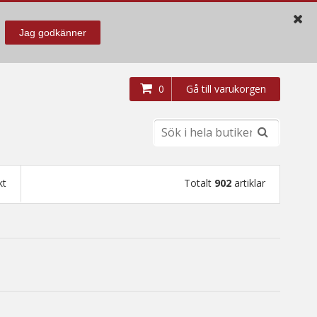
Jag godkänner
0
Gå till varukorgen
kt
Totalt
902
artiklar