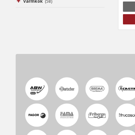
Varmkök
(58)