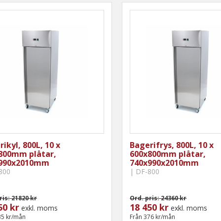
ikyl, 800L, 10 x
Bagerifrys, 800L, 10 x
800mm plåtar,
600x800mm plåtar,
990x2010mm
740x990x2010mm
800
| DF-800
ris: 21820 kr
Ord. pris: 24360 kr
50 kr
18 450 kr
exkl. moms
exkl. moms
35 kr/mån
Från 376 kr/mån