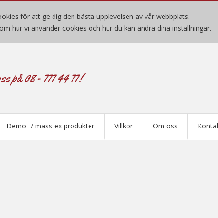
okies för att ge dig den bästa upplevelsen av vår webbplats.
om hur vi använder cookies och hur du kan ändra dina inställningar.
ss på 08 - 777 44 77!
Demo- / mäss-ex produkter
Villkor
Om oss
Konta