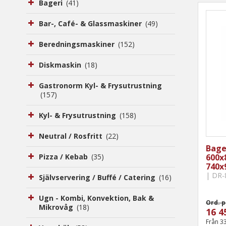
Bageri
(41)
Bar-, Café- & Glassmaskiner
(49)
Beredningsmaskiner
(152)
Diskmaskin
(18)
Gastronorm Kyl- & Frysutrustning
(157)
Kyl- & Frysutrustning
(158)
Neutral / Rosfritt
(22)
Bager
600x
Pizza / Kebab
(35)
740x
| DR-
Självservering / Buffé / Catering
(16)
Ugn - Kombi, Konvektion, Bak &
Ord. p
Mikrovåg
(18)
16 4
Från 3