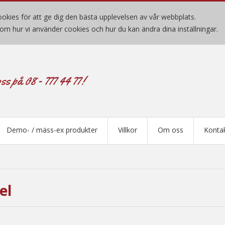
okies för att ge dig den bästa upplevelsen av vår webbplats.
om hur vi använder cookies och hur du kan ändra dina inställningar.
ss på 08 - 777 44 77!
Demo- / mäss-ex produkter
Villkor
Om oss
Konta
el