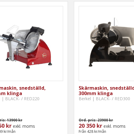
maskin, snedställd,
Skärmaskin, snedställd
m klinga
300mm klinga
l | BLACK- / RED220
Berkel | BLACK- / RED300
ris: 13900 kr
Ord. pris: 23900 kr
50 kr
20 350 kr
exkl. moms
exkl. moms
49 kr/mån
Från 428 kr/mån