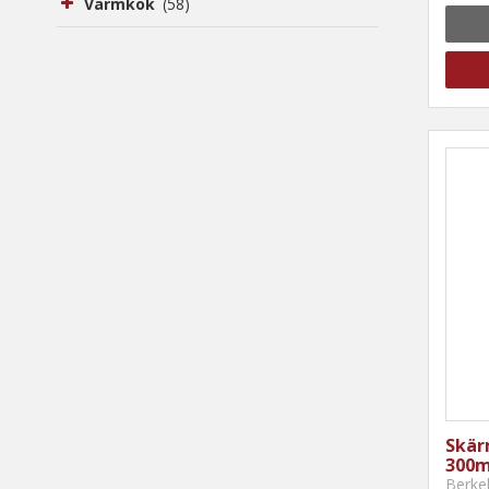
Varmkök
(58)
Skär
300m
Berke