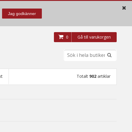
Jag godkänner
0
Gå till varukorgen
kt
Totalt
902
artiklar