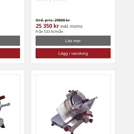
Ord. pris: 29800 kr
25 350 kr
exkl. moms
Från 533 kr/mån
Läs mer
Lägg i varukorg