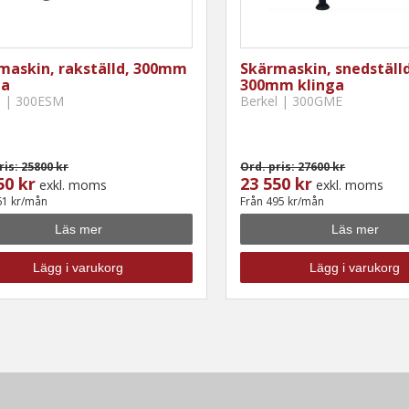
maskin, rakställd, 300mm
Skärmaskin, snedställd
ga
300mm klinga
l | 300ESM
Berkel | 300GME
ris: 25800 kr
Ord. pris: 27600 kr
50 kr
23 550 kr
exkl. moms
exkl. moms
61 kr/mån
Från 495 kr/mån
Läs mer
Läs mer
Lägg i varukorg
Lägg i varukorg