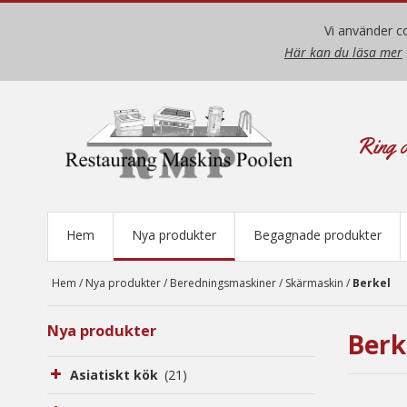
Vi använder co
Här kan du läsa mer
Ring o
Hem
Nya produkter
Begagnade produkter
Hem
/
Nya produkter
/
Beredningsmaskiner
/
Skärmaskin
/
Berkel
Nya produkter
Berk
Asiatiskt kök
(21)