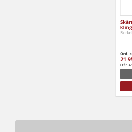
Skär
klin
Berke
Ord. p
21 9
Från 4