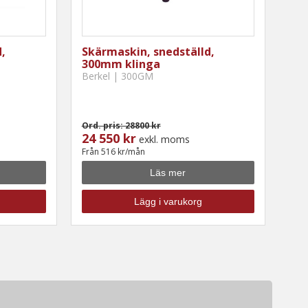
,
Skärmaskin, snedställd,
300mm klinga
Berkel | 300GM
Ord. pris: 28800 kr
24 550 kr
exkl. moms
Från 516 kr/mån
Läs mer
Lägg i varukorg