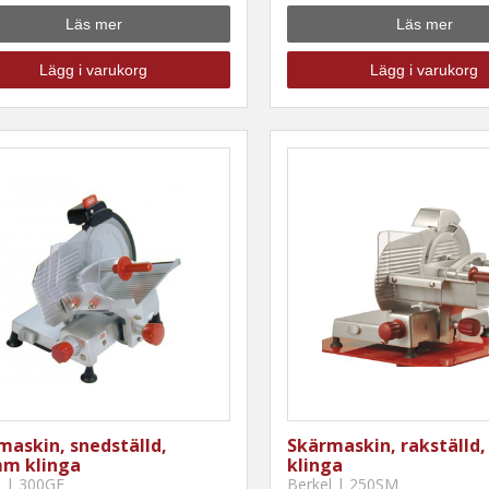
Läs mer
Läs mer
Lägg i varukorg
Lägg i varukorg
maskin, snedställd,
Skärmaskin, rakställd
m klinga
klinga
l | 300GE
Berkel | 250SM