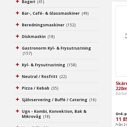
Bageri
(41)
Bar-, Café- & Glassmaskiner
(49)
Beredningsmaskiner
(152)
Diskmaskin
(18)
Gastronorm Kyl- & Frysutrustning
(157)
Kyl- & Frysutrustning
(158)
Neutral / Rosfritt
(22)
Skär
220m
Pizza / Kebab
(35)
Berke
Självservering / Buffé / Catering
(16)
Ugn - Kombi, Konvektion, Bak &
Ord. p
Mikrovåg
(18)
11 8
Från 2