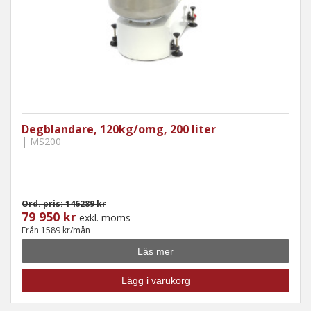
Degblandare, 120kg/omg, 200 liter
| MS200
Ord. pris: 146289 kr
79 950 kr
exkl. moms
Från 1589 kr/mån
Läs mer
Lägg i varukorg