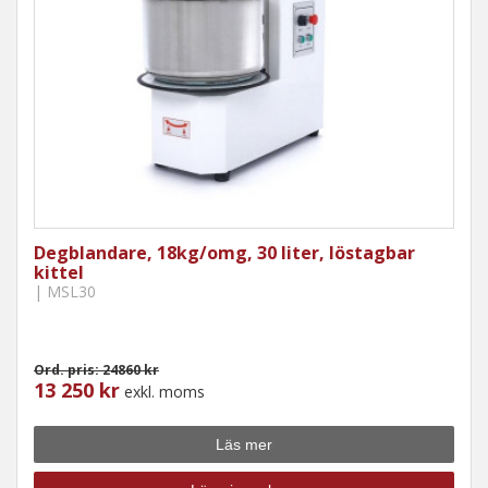
Degblandare, 18kg/omg, 30 liter, löstagbar
kittel
| MSL30
Ord. pris: 24860 kr
13 250 kr
exkl. moms
Läs mer