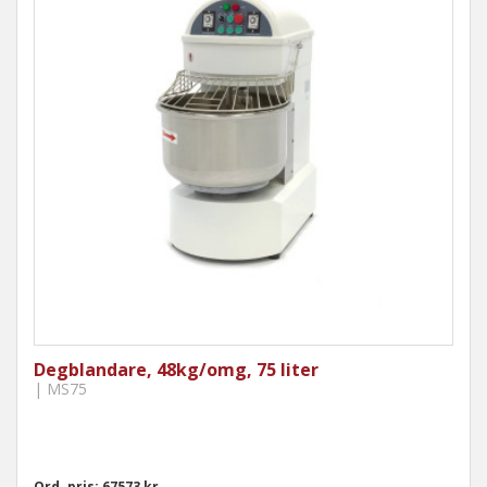
Degblandare, 48kg/omg, 75 liter
| MS75
Ord. pris: 67573 kr