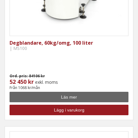
Degblandare, 60kg/omg, 100 liter
| MS100
Ord. pris: 84106 kr
52 450 kr
exkl. moms
Från 1068 kr/mån
Läs mer
Lägg i varukorg