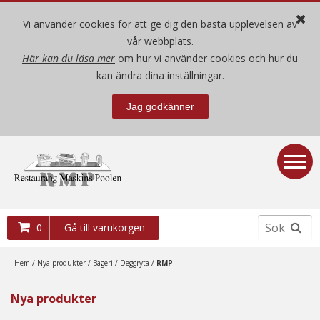
Vi använder cookies för att ge dig den bästa upplevelsen av
vår webbplats.
Här kan du läsa mer
om hur vi använder cookies och hur du
Hem
kan ändra dina inställningar.
Jag godkänner
Nya produkter
Begagnade produkter
Demo- / mäss-ex produkter
0
Gå till varukorgen
Villkor
Hem
/
Nya produkter
/
Bageri
/
Deggryta
/
RMP
Om oss
Nya produkter