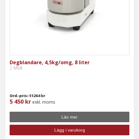
Degblandare, 4,5kg/omg, 8 liter
| MS8
Ord. pris: 11264 kr
5 450 kr
exkl. moms
Läs mer
Lägg i varukorg