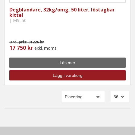
Degblandare, 32kg/omg, 50 liter, löstagbar
kittel
| MSL50
Ord. pris: 31226 kr
17 750 kr
exkl. moms
Läs mer
Lägg i varukorg