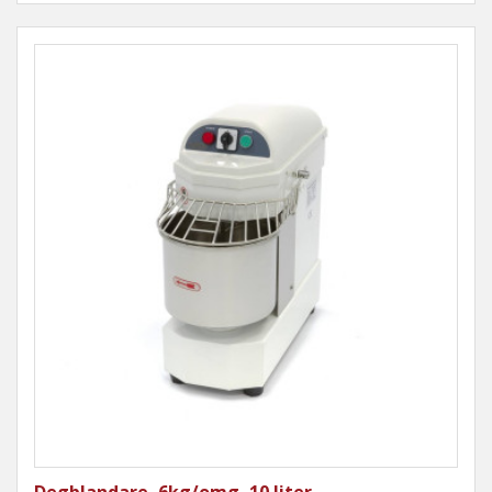
Degblandare, 6kg/omg, 10 liter