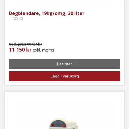
Degblandare, 19kg/omg, 30 liter
| MS30
Ord. pris: 19734 kr
11 150 kr
exkl. moms
Läs mer
Lägg i varukorg