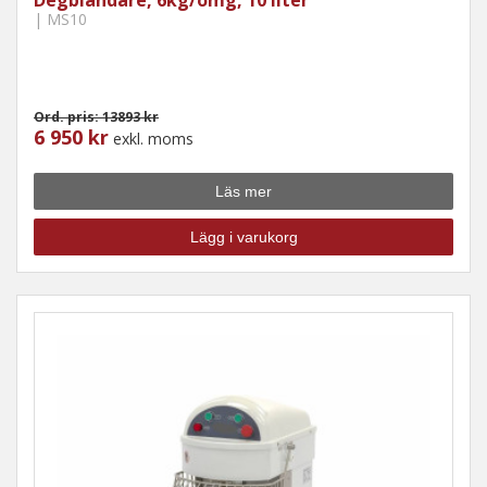
| MS10
Ord. pris: 13893 kr
6 950 kr
exkl. moms
Läs mer
Lägg i varukorg