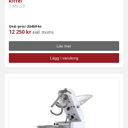
kittel
| MSL20
Ord. pris: 23459 kr
12 250 kr
exkl. moms
Läs mer
Lägg i varukorg