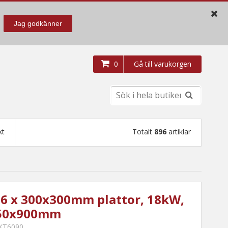
Jag godkänner
0
Gå till varukorgen
kt
Totalt
896
artiklar
, 6 x 300x300mm plattor, 18kW,
50x900mm
FKT6090