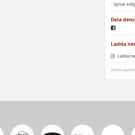
- Spisar enl
Dela den
Ladda ne
Ladda n
Senast uppdat