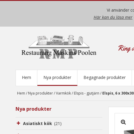
Vi använder co
Här kan du läsa mer
Ring o
Hem
Nya produkter
Begagnade produkter
Hem
/
Nya produkter
/
Varmkök
/
Elspis - gjutjärn
/
Elspis, 6 x 300
Nya produkter
Asiatiskt kök
(21)