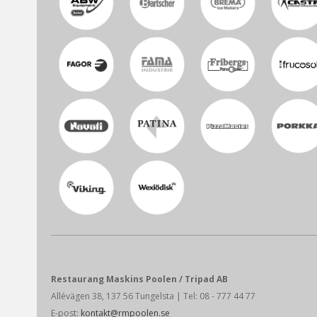
Restaurang Maskins Poolen / Tripad AB
Allévägen 38, 137 56 Tungelsta
| Tel: 08 - 777 44 77
E-post:
kontakt@rmpoolen.se