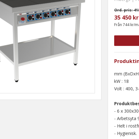
Ord. pris: 41
35 450 kr
Från 744 kr/
Produkti
mm (BxDxH)
kW : 18
Volt : 400, 3
Produktbes
- 6 x 300x3
- Arbetsyta
- Helt i rostfr
- Hygienisk.