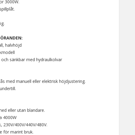
tor 3000W.
pillplåt.
.
ig.
FÖRANDEN:
ll, halvhöjd
kmodell
- och sänkbar med hydraulkolvar
ås med manuell eller elektrisk höjdjustering.
undertill.
med eller utan blandare.
ta 4000W
uk, 230V/400V/440V/480V.
ke för marint bruk.