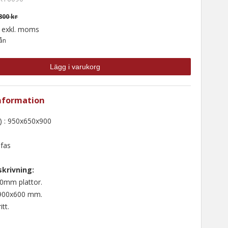
800 kr
exkl. moms
mån
Lägg i varukorg
nformation
 : 950x650x900
-fas
krivning:
00mm plattor.
 900x600 mm.
itt.