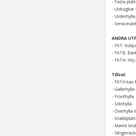
- Fasta plat
- Utdragbar s
- Underhylla
- Servicevänl
ANDRA UT
- FKT: Kokpa
- FKTB: Bän
- FKTH: Höj
Tillval:
- FKTH kan f
- Gallerhylla 
- Fronthylla.
- Sidohylla.
- Överhylla 
- Snabbplat
- Marint br
- Slingerräc